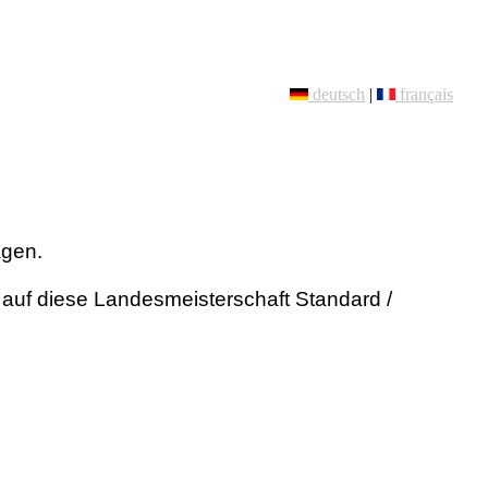
deutsch
|
français
agen.
auf diese Landesmeisterschaft Standard /