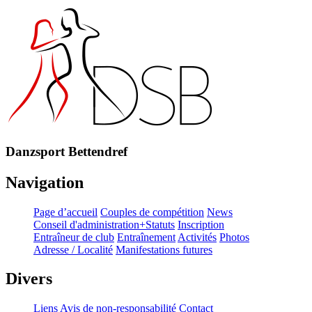
Danzsport Bettendref
Navigation
Page d’accueil
Couples de compétition
News
Conseil d'administration+Statuts
Inscription
Entraîneur de club
Entraînement
Activités
Photos
Adresse / Localité
Manifestations futures
Divers
Liens
Avis de non-responsabilité
Contact